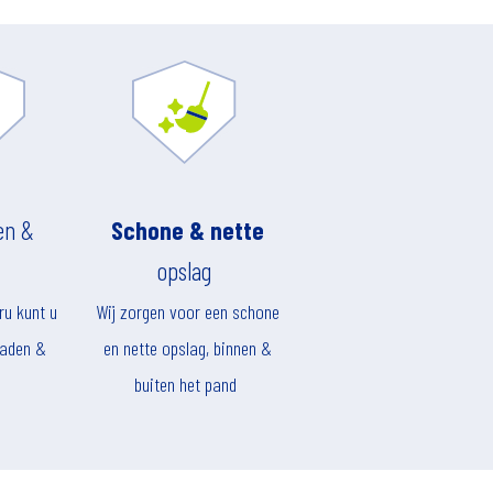
en &
Schone & nette
opslag
ru kunt u
Wij zorgen voor een schone
laden &
en nette opslag, binnen &
buiten het pand