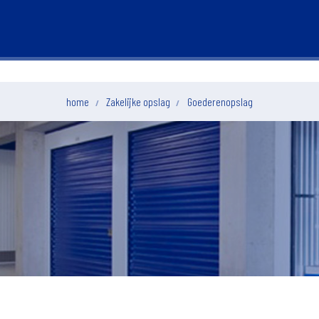
home
Zakelijke opslag
Goederenopslag